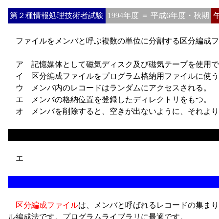
第２種情報処理技術者試験
1994年度 ＝ 平成6年度・秋期
ファイルをメンバと呼ぶ複数の単位に分割する区分編成フ
ア
記憶媒体として磁気ディスク及び磁気テープを使用で
イ
区分編成ファイルをプログラム格納用ファイルに使う
ウ
メンバ内のレコードはランダムにアクセスされる。
エ
メンバの格納位置を登録したディレクトリをもつ。
オ
メンバを削除すると、空きが出ないように、それより
エ
区分編成ファイル
は、メンバと呼ばれるレコードの集まり
ル編成法です。プログラムライブラリに最適です。