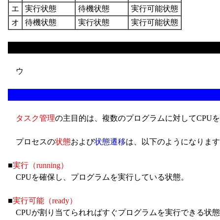
エ
実行状態
待機状態
実行可能状態
オ
待機状態
実行状態
実行可能状態
ウ
タスク管理
の主目的は、複数のプログラムに対してCPU
プロセスの
状態
および
状態遷移
は、以下のようになります
■
実行（running）
CPUを確保し、プログラムを実行している状態。
■
実行可能（ready）
CPUが割り当てられればすぐプログラムを実行できる状態