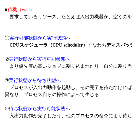
■
待機（wait）
要求しているリソース、たとえば入出力機器が、空くのを待
①
実行可能状態から実行状態へ
CPUスケジューラ（CPU scheduler）
すなわち
ディスパッチャ
②
実行状態から実行可能状態へ
より優先度の高いジョブに割り込まれたり、自分に割り当
③
実行状態から待ち状態へ
プロセスが入出力動作を起動し、その完了を待たなければ
異なり、プロセス自らの操作によって生じる
④
待ち状態から実行可能状態へ
入出力動作が完了したり、他のプロセスの命令により待ち