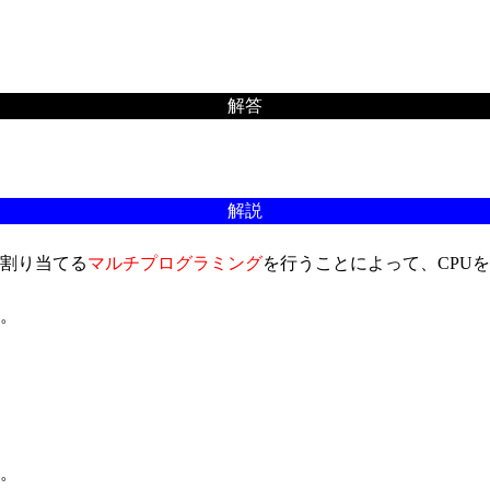
解答
解説
を割り当てる
マルチプログラミング
を行うことによって、CPU
。
。