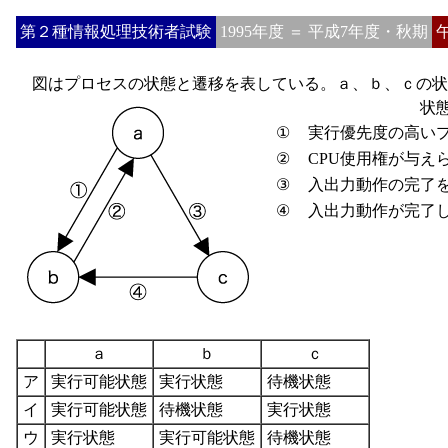
第２種情報処理技術者試験
1995年度 ＝ 平成7年度・秋期
図はプロセスの状態と遷移を表している。ａ、ｂ、ｃの状
状
①
実行優先度の高いプ
②
CPU使用権が与え
③
入出力動作の完了を
④
入出力動作が完了
ａ
ｂ
ｃ
ア
実行可能状態
実行状態
待機状態
イ
実行可能状態
待機状態
実行状態
ウ
実行状態
実行可能状態
待機状態