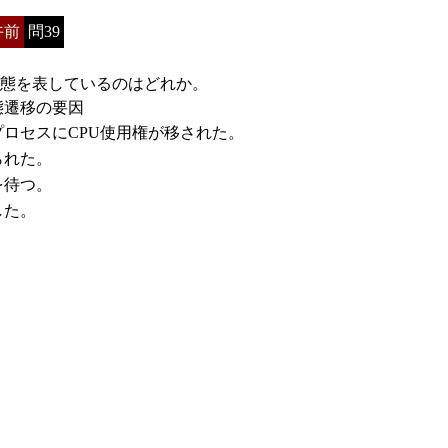
午前
問39
態を表しているのはどれか。
態遷移の要因
ロセスにCPU使用権が移された。
られた。
待つ。
した。