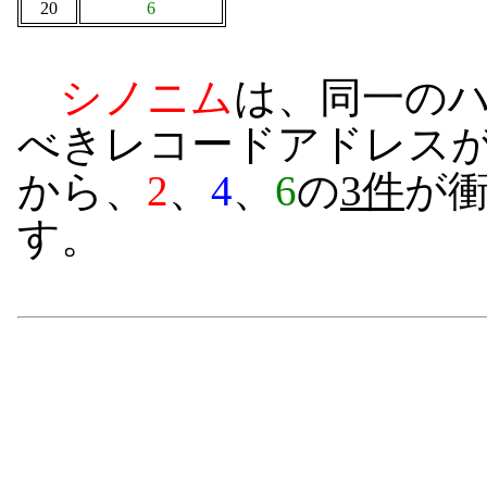
20
6
シノニム
は、同一の
べきレコードアドレス
から、
2
、
4
、
6
の
3件
が
す。