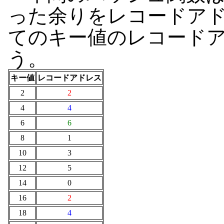
った余りをレコードア
てのキー値のレコード
う。
キー値
レコードアドレス
2
2
4
4
6
6
8
1
10
3
12
5
14
0
16
2
18
4