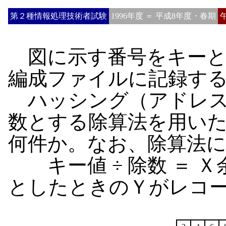
第２種情報処理技術者試験
1996年度 ＝ 平成8年度・春期
図に示す番号をキーと
編成ファイルに記録す
ハッシング（アドレス
数とする除算法を用い
何件か。なお、除算法
キー値 ÷ 除数 ＝ Ｘ
としたときのＹがレコ