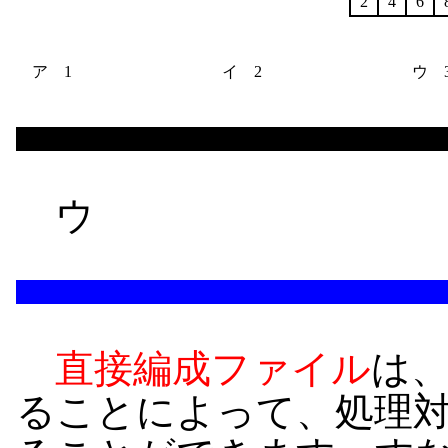
2
4
6
ア 1
イ 2
ウ 
ウ
直接編成ファイル
は
ることによって、処理