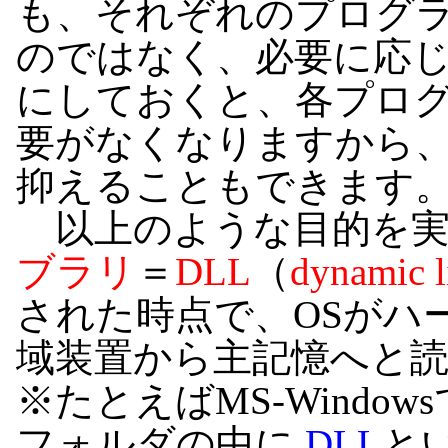
も、それぞれのプログ
のではなく、必要に応
にしておくと、各プロ
要がなくなりますから
抑えることもできます
以上のような目的を実
ブラリ
＝
DLL
（
dynamic l
された時点で、OSがハ
域装置から主記憶へと
※たとえばMS-Windowsで
フォルダの中に
.DLL
と