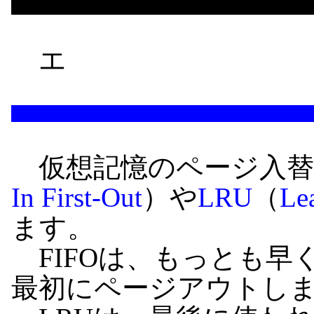
エ
仮想記憶のページ入替
In First-Out
）や
LRU
（
Le
ます。
FIFOは、もっとも早
最初にページアウトし