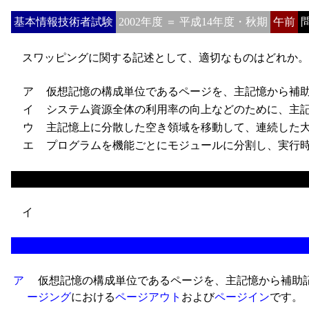
基本情報技術者試験
2002年度 ＝ 平成14年度・秋期
午前
問
スワッピングに関する記述として、適切なものはどれか。
ア
仮想記憶の構成単位であるページを、主記憶から補助
イ
システム資源全体の利用率の向上などのために、主記
ウ
主記憶上に分散した空き領域を移動して、連続した大
エ
プログラムを機能ごとにモジュールに分割し、実行時
イ
ア
仮想記憶の構成単位であるページを、主記憶から補助記
ージング
における
ページアウト
および
ページイン
です。