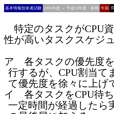
基本情報技術者試験
2006年度 ＝ 平成18年度・春期
午前
問
特定のタスクがCPU
性が高いタスクスケジ
ア 各タスクの優先度
行するが、CPU割当て
て優先度を徐々に上げ
イ 各タスクをCPU待
一定時間が経過したら実