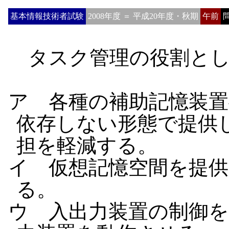
基本情報技術者試験
2008年度 ＝ 平成20年度・秋期
午前
問
タスク管理の役割とし
ア 各種の補助記憶装
依存しない形態で提供
担を軽減する。
イ 仮想記憶空間を提供
る。
ウ 入出力装置の制御