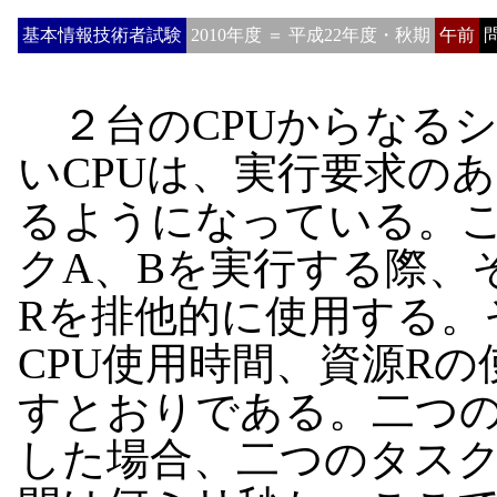
基本情報技術者試験
2010年度 ＝ 平成22年度・秋期
午前
問
２台のCPUからなる
いCPUは、実行要求の
るようになっている。
クA、Bを実行する際、
Rを排他的に使用する。
CPU使用時間、資源R
すとおりである。二つ
した場合、二つのタス