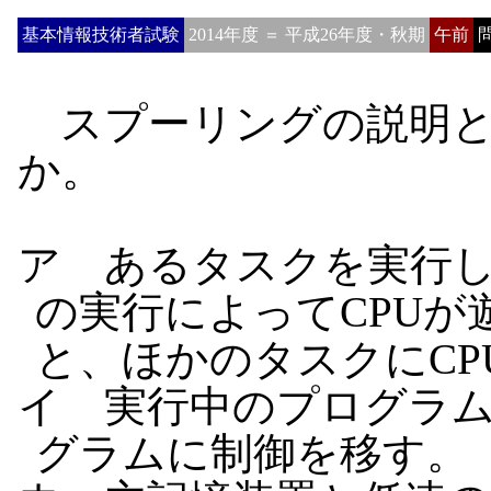
基本情報技術者試験
2014年度 ＝ 平成26年度・秋期
午前
問
スプーリングの説明と
か。
ア あるタスクを実行
の実行によってCPU
と、ほかのタスクにCP
イ 実行中のプログラ
グラムに制御を移す。