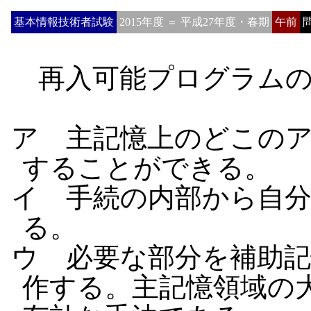
基本情報技術者試験
2015年度 ＝ 平成27年度・春期
午前
問
再入可能プログラムの
ア 主記憶上のどこの
することができる。
イ 手続の内部から自
る。
ウ 必要な部分を補助
作する。主記憶領域の