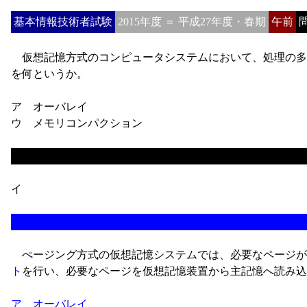
基本情報技術者試験
2015年度 ＝ 平成27年度・春期
午前
問
仮想記憶方式のコンピュータシステムにおいて、処理の多
を何というか。
ア オーバレイ
ウ メモリコンパクション
イ
ぺージング方式の仮想記憶システムでは、必要なページが
ト
を行い、必要なページを仮想記憶装置から主記憶へ読み込
ア オーバレイ