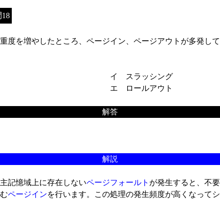
18
重度を増やしたところ、ページイン、ページアウトが多発して
イ スラッシング
エ ロールアウト
解答
解説
主記憶域上に存在しない
ページフォールト
が発生すると、不要
む
ページイン
を行います。この処理の発生頻度が高くなってシ