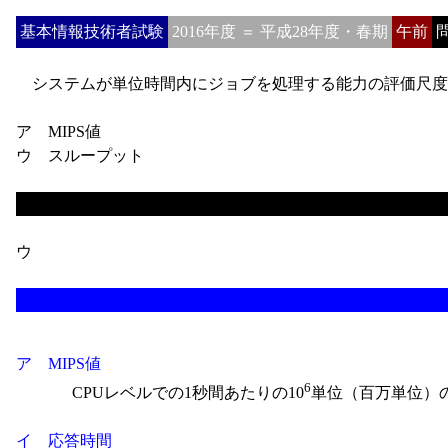
基本情報技術者試験
2016年度 ＝ 平成28年度・春期
午前
問
システムが単位時間内にジョブを処理する能力の評価尺度
ア MIPS値
ウ スループット
ウ
ア MIPS値
6
CPUレベルでの1秒間あたりの10
単位（百万単位）
イ 応答時間