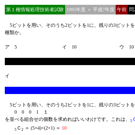
第１種情報処理技術者試験
1995年度 ＝ 平成7年度
午前
問
5ビットを用い、そのうち2ビットを1に、残りの3ビット
種類か。
ア 5
イ 10
ウ 10
イ
5ビットを用い、そのうち2ビットを1に、残りの3ビット
0 0 0 1 １
を並べる組合せの個数を求めればいいわけです。これは、
5
Ｃ
＝ (5×4)÷(2×1) ＝
10
5
2