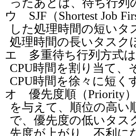
ったあとは、待ち行列
ウ SJF（Shortest Jo
した処理時間の短いタ
処理時間の長いタスク
エ 多重待ち行列方式
CPU時間を割り当て、
CPU時間を徐々に短く
オ 優先度順（Priori
を与えて、順位の高い順
で、優先度の低いタスク
先度が上がり、不利に