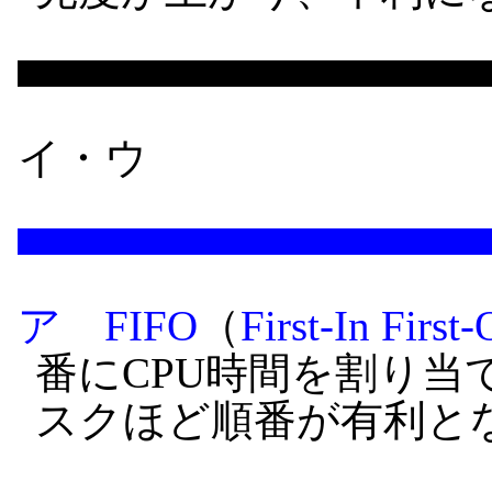
イ・ウ
ア
FIFO
（
First-In First-
番にCPU時間を割り当
スクほど順番が有利と