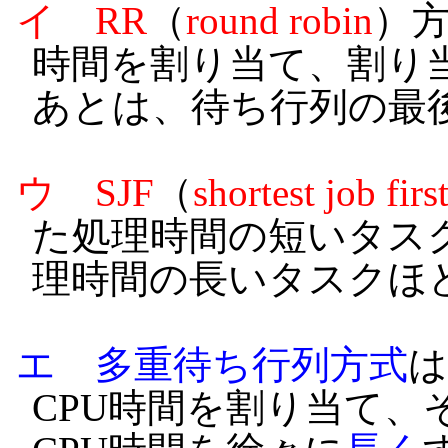
イ
RR
（
round robin
）方
時間を割り当て、割り
あとは、待ち行列の最
ウ
SJF
（
shortest job firs
た処理時間の短いタス
理時間の長いタスクほ
エ
多重待ち行列方式
は
CPU時間を割り当て、