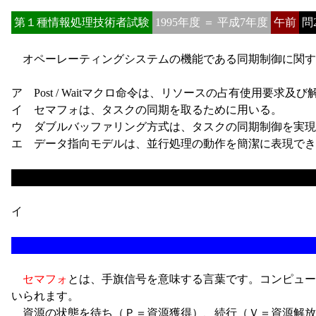
第１種情報処理技術者試験
1995年度 ＝ 平成7年度
午前
問
オペーレーティングシステムの機能である同期制御に関す
ア Post / Waitマクロ命令は、リソースの占有使用要求及
イ セマフォは、タスクの同期を取るために用いる。
ウ ダブルバッファリング方式は、タスクの同期制御を実現
エ データ指向モデルは、並行処理の動作を簡潔に表現でき
イ
セマフォ
とは、手旗信号を意味する言葉です。コンピュータ
いられます。
資源の状態を待ち（Ｐ＝資源獲得）、続行（Ｖ＝資源解放