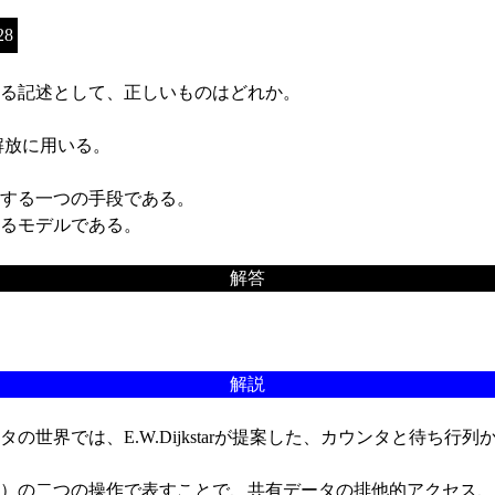
28
る記述として、正しいものはどれか。
び解放に用いる。
する一つの手段である。
るモデルである。
解答
解説
の世界では、E.W.Dijkstarが提案した、カウンタと待ち
）の二つの操作で表すことで、共有データの排他的アクセス、