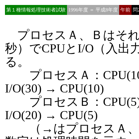
第１種情報処理技術者試験
1996年度 ＝ 平成8年度
午前
問
プロセスＡ、Ｂはそれ
秒）でCPUとI/O（入
る。
プロセスＡ：CPU(10) → I
I/O(30) → CPU(10)
プロセスＢ：CPU(5) → I
I/O(20) → CPU(5)
（→はプロセスＡ、Ｂの