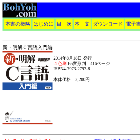
本書の概略
はじめに
目 次
本 文
ダウンロード
電子
新・明解Ｃ言語入門編
2014年8月18日 発行
４色刷
B5変形判 416ページ
ISBN4-7973-2792-8
本体価格 2,200円