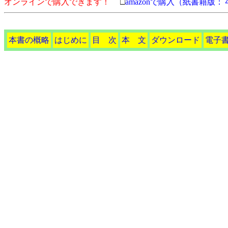
オンラインで購入できます！
□
amazonで購入（紙書籍版
本書の概略
はじめに
目 次
本 文
ダウンロード
電子