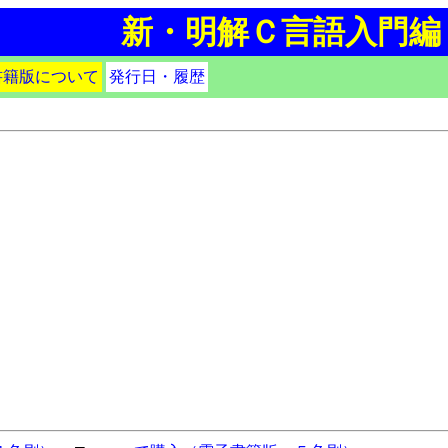
新・明解Ｃ言語入門編
書籍版について
発行日・履歴