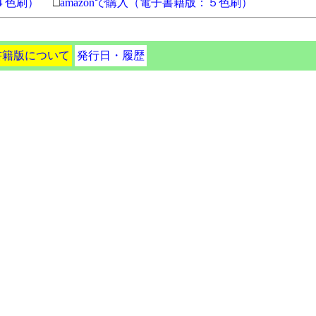
：４色刷）
□
amazonで購入（電子書籍版：５色刷）
書籍版について
発行日・履歴